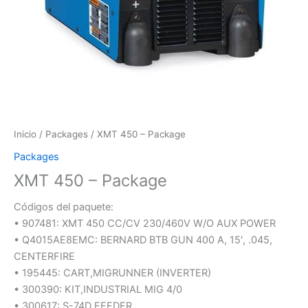
Inicio
/
Packages
/ XMT 450 – Package
Packages
XMT 450 – Package
Códigos del paquete:
• 907481: XMT 450 CC/CV 230/460V W/O AUX POWER
• Q4015AE8EMC: BERNARD BTB GUN 400 A, 15′, .045,
CENTERFIRE
• 195445: CART,MIGRUNNER (INVERTER)
• 300390: KIT,INDUSTRIAL MIG 4/0
• 300617: S-74D FEEDER