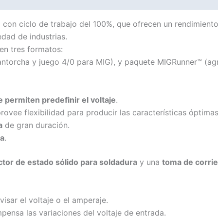
 con ciclo de trabajo del 100%, que ofrecen un rendimient
dad de industrias.
en tres formatos:
antorcha y juego 4/0 para MIG), y paquete MIGRunner™ (agre
permiten predefinir el voltaje
.
ovee flexibilidad para producir las características óptimas
a
de gran duración.
ca
.
ctor de estado sólido para soldadura
y una
toma de corri
isar el voltaje o el amperaje.
ensa las variaciones del voltaje de entrada.