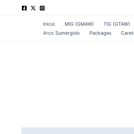
Ir
al
contenido
Inicio
MIG (GMAW)
TIG (GTAW)
Arco Sumergido
Packages
Caret
Descripción
Valoraciones (0)