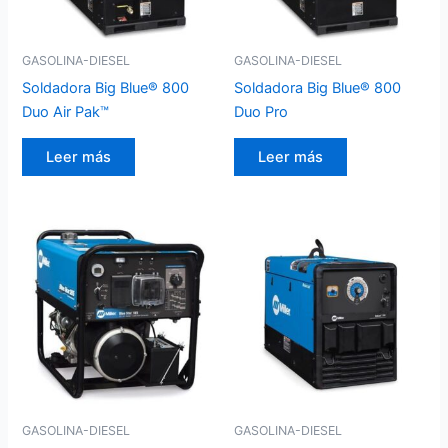
GASOLINA-DIESEL
GASOLINA-DIESEL
Soldadora Big Blue® 800
Soldadora Big Blue® 800
Duo Air Pak™
Duo Pro
Leer más
Leer más
GASOLINA-DIESEL
GASOLINA-DIESEL