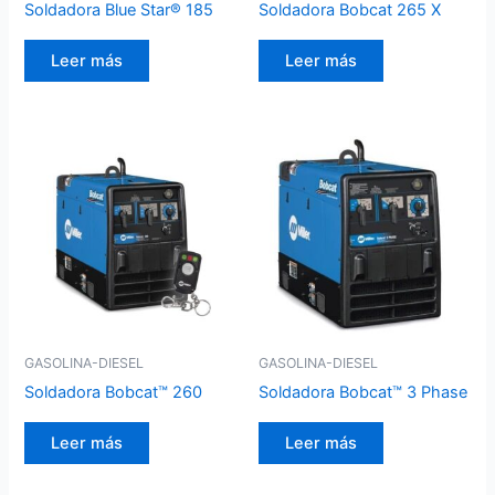
Soldadora Blue Star® 185
Soldadora Bobcat 265 X
Leer más
Leer más
GASOLINA-DIESEL
GASOLINA-DIESEL
Soldadora Bobcat™ 260
Soldadora Bobcat™ 3 Phase
Leer más
Leer más