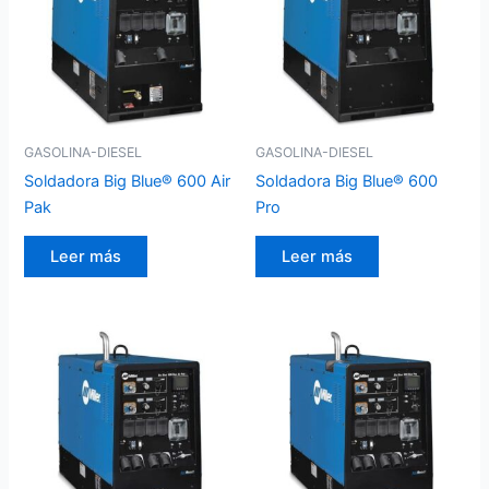
GASOLINA-DIESEL
GASOLINA-DIESEL
Soldadora Big Blue® 600 Air
Soldadora Big Blue® 600
Pak
Pro
Leer más
Leer más