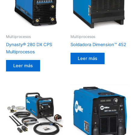
Multiprocesos
Multiprocesos
Dynasty® 280 DX CPS
Soldadora Dimension™ 452
Multiprocesos
Leer más
Leer más