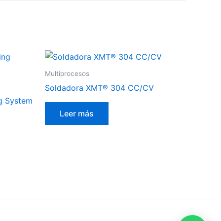
Multiprocesos
Soldadora XMT® 304 CC/CV
g System
Leer más