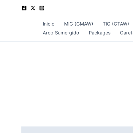
Ir
al
contenido
Inicio
MIG (GMAW)
TIG (GTAW)
Arco Sumergido
Packages
Caret
Descripción
Valoraciones (0)