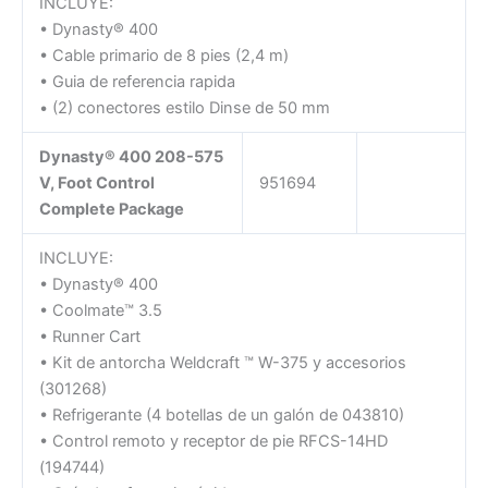
INCLUYE:
• Dynasty® 400
• Cable primario de 8 pies (2,4 m)
• Guia de referencia rapida
• (2) conectores estilo Dinse de 50 mm
Dynasty® 400 208-575
V, Foot Control
951694
Complete Package
INCLUYE:
• Dynasty® 400
• Coolmate™ 3.5
• Runner Cart
• Kit de antorcha Weldcraft ™ W-375 y accesorios
(301268)
• Refrigerante (4 botellas de un galón de 043810)
• Control remoto y receptor de pie RFCS-14HD
(194744)