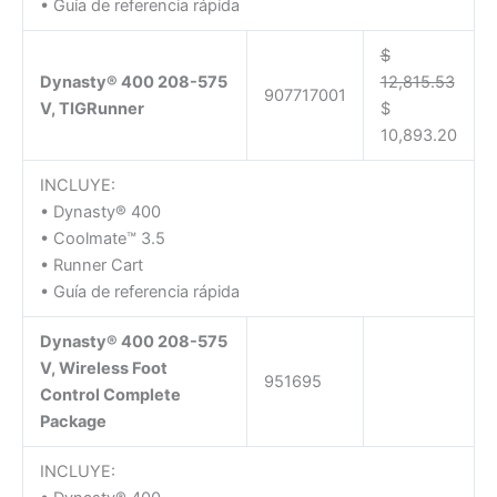
• Guía de referencia rápida
$
Dynasty® 400 208-575
12,815.53
907717001
V, TIGRunner
$
10,893.20
INCLUYE:
• Dynasty® 400
• Coolmate™ 3.5
• Runner Cart
• Guía de referencia rápida
Dynasty® 400 208-575
V, Wireless Foot
951695
Control Complete
Package
INCLUYE: