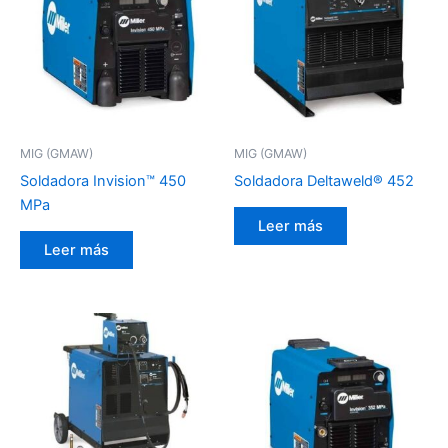
MIG (GMAW)
MIG (GMAW)
Soldadora Invision™ 450
Soldadora Deltaweld® 452
MPa
Leer más
Leer más