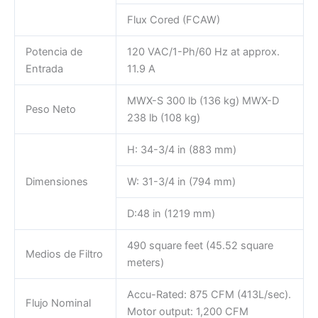
Flux Cored (FCAW)
Potencia de
120 VAC/1-Ph/60 Hz at approx.
Entrada
11.9 A
MWX-S 300 lb (136 kg) MWX-D
Peso Neto
238 lb (108 kg)
H: 34-3/4 in (883 mm)
Dimensiones
W: 31-3/4 in (794 mm)
D:48 in (1219 mm)
490 square feet (45.52 square
Medios de Filtro
meters)
Accu-Rated: 875 CFM (413L/sec).
Flujo Nominal
Motor output: 1,200 CFM